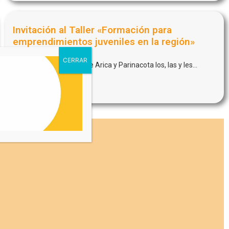
Invitación al Taller «Formación para
emprendimientos juveniles en la región»
septiembre 24, 2024
La Incubadora Emprende Arica y Parinacota los, las y les...