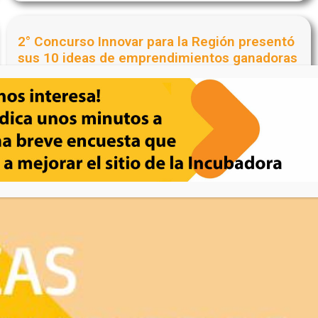
2° Concurso Innovar para la Región presentó
sus 10 ideas de emprendimientos ganadoras
octubre 17, 2024
El Concurso Innovar par la Región convocó este año a...